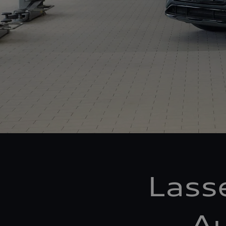
Lass
Au