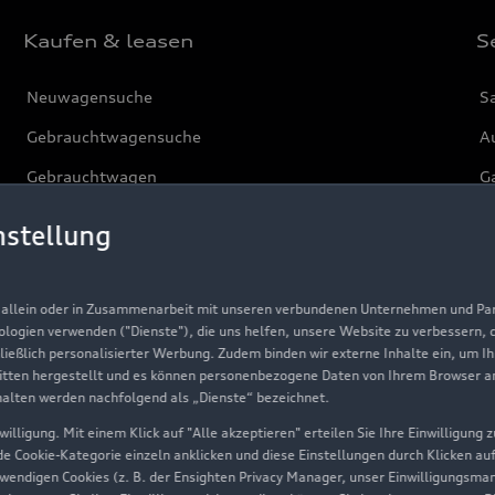
Kaufen & leasen
S
Neuwagensuche
S
Gebrauchtwagensuche
Au
Gebrauchtwagen
G
Finanzierung
Au
nstellung
Aktionen & Angebote
m
Geschäftskunden
, allein oder in Zusammenarbeit mit unseren verbundenen Unternehmen und Part
nologien verwenden ("Dienste"), die uns helfen, unsere Website zu verbessern,
hließlich personalisierter Werbung. Zudem binden wir externe Inhalte ein, um I
Über Audi
tten hergestellt und es können personenbezogene Daten von Ihrem Browser an 
halten werden nachfolgend als „Dienste“ bezeichnet.
Unternehmen
illigung. Mit einem Klick auf "Alle akzeptieren" erteilen Sie Ihre Einwilligung
ede Cookie-Kategorie einzeln anklicken und diese Einstellungen durch Klicken au
Karriere
twendigen Cookies (z. B. der Ensighten Privacy Manager, unser Einwilligungsma